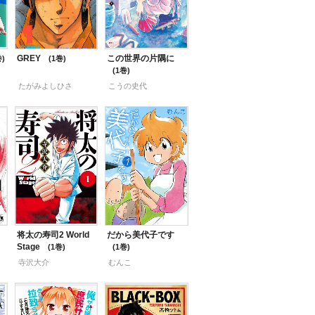
GREY
この世界の片隅に
1
1
たがみよしひさ
こうの史代
将太の寿司2 World
だから美代子です
Stage
1
1
寺沢大介
むんこ