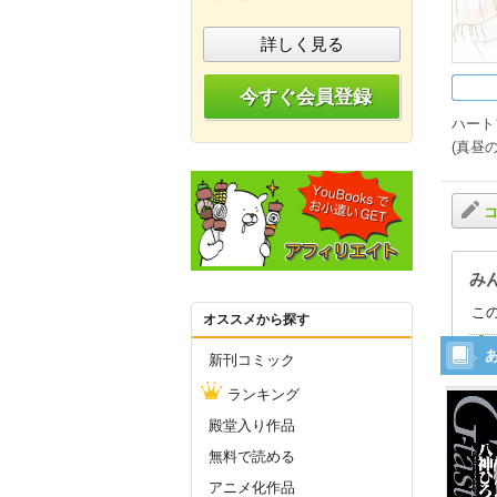
詳しく見る
今すぐ会員登録
ハート
(真昼
み
こ
オススメから探す
新刊コミック
ランキング
殿堂入り作品
無料で読める
アニメ化作品