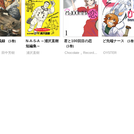
風録
N-A-S-A ～浦沢直樹
君と100回目の恋
ど先端ナース
1
1
短編集～
1
,
田中芳樹
浦沢直樹
Chocolate
,
Records
,
イナバセリ
OYSTER
,
よしづき