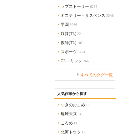
ラブストーリー
6266
ミステリー・サスペンス
2246
学園
6066
奴隷(TL)
22
教師(TL)
102
スポーツ
3724
GLコミック
266
すべてのタグ一覧
人気作家から探す
つきのおまめ
15
尾崎未来
34
ころめ
11
北河トウタ
17