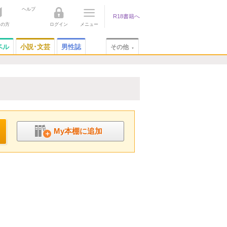
ヘルプ
R18書籍へ
ての方
ログイン
メニュー
会員登録
ベル
小説･文芸
男性誌
その他
お問い合わせ