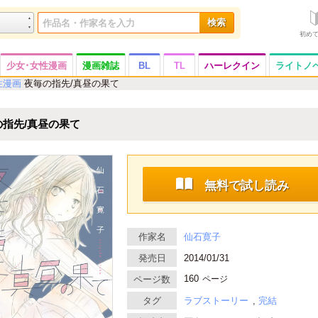
初め
ログイン
少女･女性漫画
漫画雑誌
BL
TL
ハーレクイン
ライトノ
性漫画
夜毎の指先/真昼の果て
ス･実用書
写真集
画集・公式書
ゴシップ誌･経済誌･その他
利用規約
アフィリエイト
の指先/真昼の果て
無料で試し読み
仙石寛子
作家名
発売日
2014/01/31
160
ページ数
ページ
ラブストーリー
完結
タグ