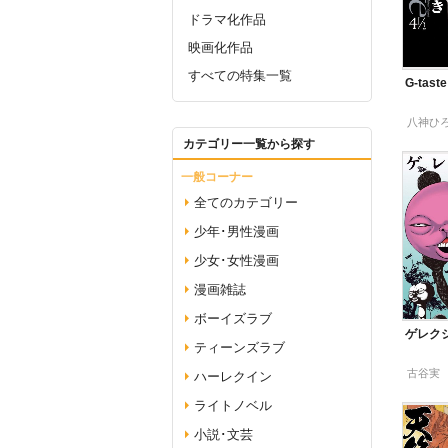
ドラマ化作品
映画化作品
すべての特集一覧
G-taste
八神ひ
カテゴリー一覧から探す
一般コーナー
全てのカテゴリー
少年･男性漫画
少女･女性漫画
漫画雑誌
ボーイズラブ
ゲレク
ティーンズラブ
古谷実
ハーレクイン
ライトノベル
小説･文芸