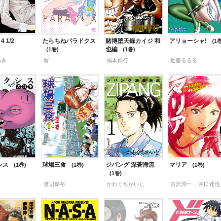
 4 1/2
たらちねパラドクス
賭博堕天録カイジ 和
アリョーシャ!
1
也編
1
1
ろき
塀
福本伸行
近藤るるる
シス
球場三食
ジパング 深蒼海流
マリア
1
1
1
1
渡辺保裕
かわぐちかいじ
吉沢潤一
,
井口達也