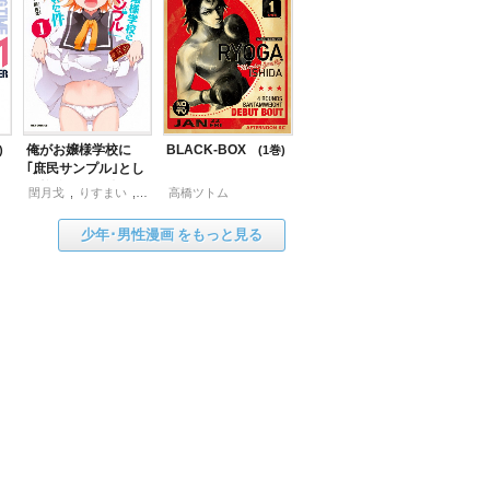
俺がお嬢様学校に
BLACK‐BOX
1
｢庶民サンプル｣とし
て拉致られた件
1
くみち
閏月戈
,
りすまい
,
七月隆文
高橋ツトム
少年･男性漫画
をもっと見る