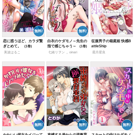
恋に惑うほど、カラダ繋
白衣のケダモノ～先生の
征服男子の箱庭姫 快感B
ぎとめて。
指で感じちゃう～
attleShip
1
1
美波はるこ
七緒リヲン
,
oinari
霜月星良
かわいい彼女をイジッて
束縛する弟からの逆教育
スカートの中はケダモノ