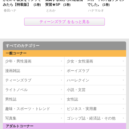
みたら【特装版】
実習★SP
でした｡
1
1
1
春田ハナ
とわか
ハナマルオ
ティーンズラブ
をもっと見る
すべてのカテゴリー
一般コーナー
少年・男性漫画
少女・女性漫画
漫画雑誌
ボーイズラブ
ティーンズラブ
ハーレクイン
ライトノベル
小説・文芸
男性誌
女性誌
趣味・スポーツ・トレンド
ビジネス・実用書
写真集
ゴシップ誌・経済誌・その他
アダルトコーナー