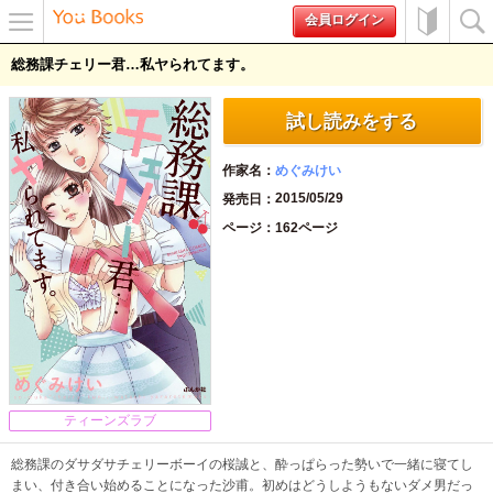
会員ログイン
メニュ
初めて
検索
総務課チェリー君…私ヤられてます。
ー
の方へ
試し読みをする
作家名
めぐみけい
2015/05/29
発売日
ページ
162ページ
ティーンズラブ
総務課のダサダサチェリーボーイの桜誠と、酔っぱらった勢いで一緒に寝てし
まい、付き合い始めることになった沙甫。初めはどうしようもないダメ男だっ