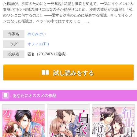
た桜誠が、沙甫のためにと一発奮起! 髪型も服装も変えて、一気にイケメンに大
変身! すると桜誠の周りには女の子が群がりはじめ、沙甫の嫉妬が大爆発!! 「私
のワンコに何するのよ!」――愛する沙甫のために献身する桜誠。そしてイケメ
ンになった桜誠は、ベッドの中ではオオカミに……。
作家名
めぐみけい
タグ
オフィス(TL)
投稿者
匿名（
2017/07/12
投稿）
試し読みをする
あなたにオススメの作品