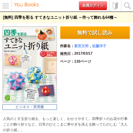
会員ログイン
メニュ
初めて
検索
[無料] 四季を彩る すてきなユニット折り紙 ～作って飾れる64種～
ー
の方へ
無料で試し読み
作家名
新宮文明
佐藤洋子
2017/03/17
発売日
ページ
130ページ
ビジネス・実用書
人気のくす玉折り紙を、もっと楽しく、わかりやすく。四季折々のお花や行事
ごとの飾り折りなど。日常のひとこまに華やぎを添える飾ってたのしむ「大人
の折り紙」。