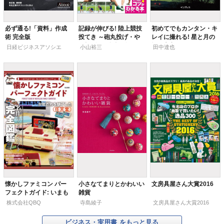
必ず通る!「資料」作成
記録が伸びる! 陸上競技
初めてでもカンタン・キ
術 完全版
投てき ～砲丸投げ・や
レイに撮れる! 星と月の
り投げ・円盤投げ・ハン
撮り方入門
日経ビジネスアソシエ
小山裕三
田中達也
マー投げ～
懐かしファミコン パー
小さなてまりとかわいい
文房具屋さん大賞2016
フェクトガイド: いまも
雑貨
あそべる せいしゅんの8
株式会社QBQ
寺島綾子
文房具屋さん大賞2016
ビットゲーム
ビジネス・実用書
をもっと見る