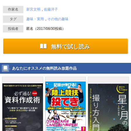
作家名
新宮文明
佐藤洋子
タグ
趣味・実用
その他の趣味
投稿者
匿名（
2017/08/30
投稿）
無料で試し読み
あなたにオススメの無料読み放題作品