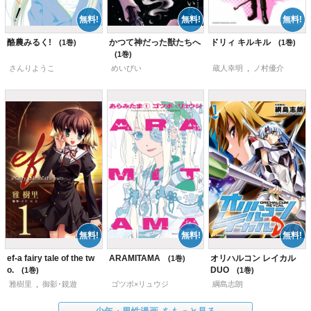
酪農みるく!
かつて神だった獣たちへ
ドリィ キルキル
1
1
1
さんりようこ
めいびい
蔵人幸明
,
ノ村優介
ef-a fairy tale of the tw
ARAMITAMA
オリハルコン レイカル
1
o.
DUO
1
1
雅樹里
,
御影･鏡遊
ゴツボ×リュウジ
綱島志朗