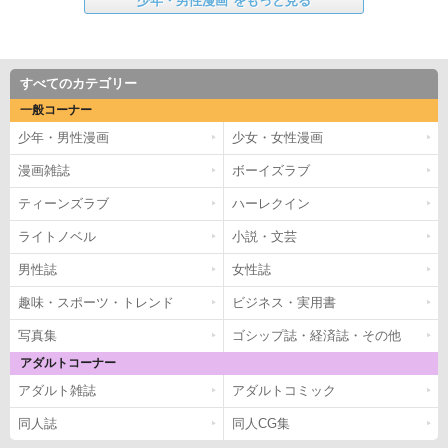
少年・男性漫画
をもっと見る
すべてのカテゴリー
一般コーナー
少年・男性漫画
少女・女性漫画
漫画雑誌
ボーイズラブ
ティーンズラブ
ハーレクイン
ライトノベル
小説・文芸
男性誌
女性誌
趣味・スポーツ・トレンド
ビジネス・実用書
写真集
ゴシップ誌・経済誌・その他
アダルトコーナー
アダルト雑誌
アダルトコミック
同人誌
同人CG集