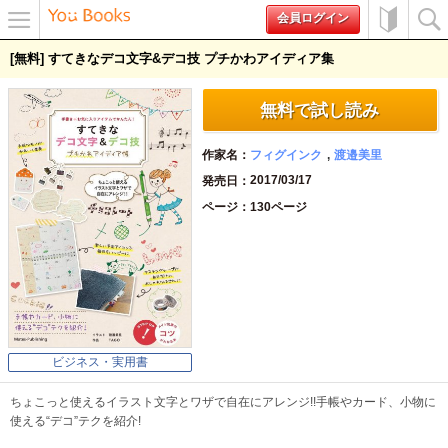
会員ログイン
メニュ
初めて
検索
[無料] すてきなデコ文字&デコ技 プチかわアイディア集
ー
の方へ
無料で試し読み
作家名
フィグインク
渡邉美里
2017/03/17
発売日
ページ
130ページ
ビジネス・実用書
ちょこっと使えるイラスト文字とワザで自在にアレンジ!!手帳やカード、小物に
使える“デコ”テクを紹介!