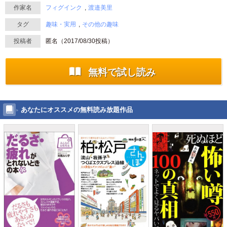
作家名
フィグインク
渡邉美里
タグ
趣味・実用
その他の趣味
投稿者
匿名（
2017/08/30
投稿）
無料で試し読み
あなたにオススメの無料読み放題作品