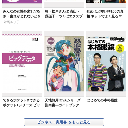
みんなの女性外来3 だる
柏・松戸さんぽ 流山・
死ぬほど怖い噂100の真
さ・疲れがとれないとき
我孫子・つくばエクスプ
相 ネットでよく見るヤ
の本
レス沿線
バい話
対馬ルリ子
できるポケット&できる
天地無用!OVAシリーズ
はじめての本格眼鏡
ポケット+シリーズ ビッ
指南書―ガイドブック
グデータ入門 分析から
価値を引き出すデータサ
イエンスの時代へ
ビジネス・実用書
をもっと見る