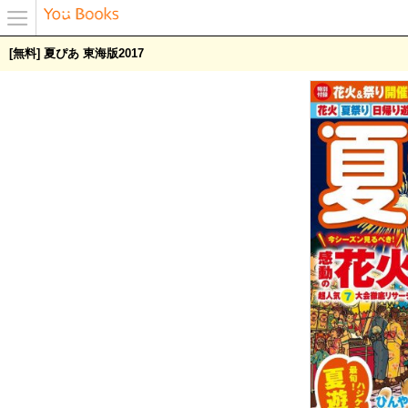
メニュ
[無料] 夏ぴあ 東海版2017
ー