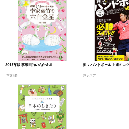
2017年版 李家幽竹の六白金星
勝つ!ハンドボール 上達のコツ
李家幽竹
萩原正芳