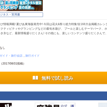
ジネス・実用書
び情報満載! 夏ぴあ東海版発売中! 今回は花火&祭り総力特集!全166大会掲載カレン
クティビティやグランピングなどの最旬水遊び、 プールと楽しむテーマパーク、ホ
き氷など、最新情報盛りだくさん! その他にも、楽しいコンテンツ盛りだくさんで、
なし
ガイド・旅行会話
旅行ガイド
（
2017/08/31
投稿）
無料で試し読み