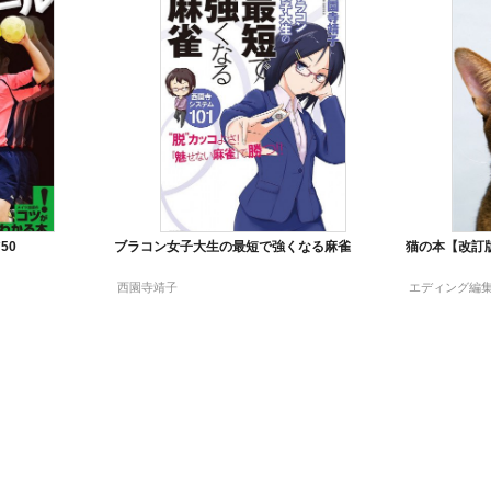
50
ブラコン女子大生の最短で強くなる麻雀
猫の本【改訂
西園寺靖子
エディング編