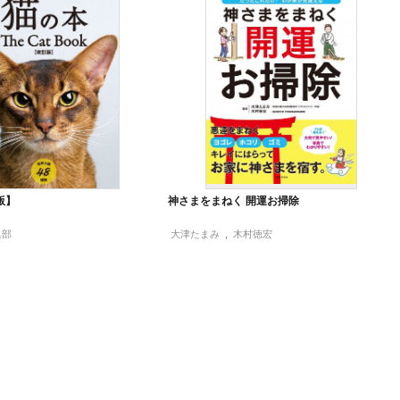
版】
神さまをまねく 開運お掃除
集部
大津たまみ
,
木村徳宏